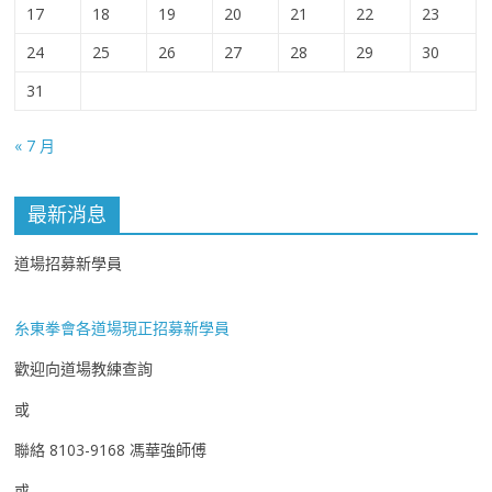
17
18
19
20
21
22
23
24
25
26
27
28
29
30
31
« 7 月
最新消息
道場招募新學員
糸東拳會各道場現正招募新學員
歡迎向道場教練查詢
或
聯絡 8103-9168 馮華強師傅
或