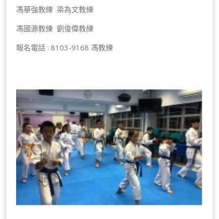
馮華強教練 梁為文教練
馮國源教練 劉俊偉教練
報名電話 : 8103-9168 馮教練