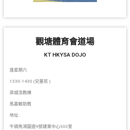
觀塘體育會道場
KT HKYSA DOJO
逢星期六
1330-1430 (兒童班 )
梁城浩教練
馬嘉敏助教
地址 :
牛頭角鴻圖道9號建業中心303室