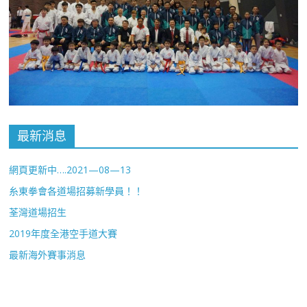
最新消息
網頁更新中….2021—08—13
糸東拳會各道場招募新學員！！
荃灣道場招生
2019年度全港空手道大賽
最新海外賽事消息