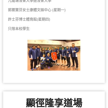
九龍塘浸會大學道浸會大學
郭鏗寶芬女士康體文娛中心 (星期一)
許士芬博士體育館(星期四)
只限本校學生
顯徑隆享道場