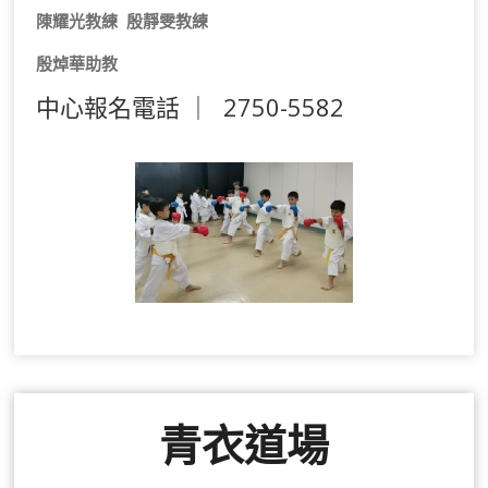
陳耀光教練 殷靜雯教練
殷焯華助教
中心報名電話 ｜ 2750-5582
青衣道場